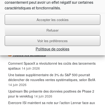
consentement peut avoir un effet négatif sur certaines
Document officiel
caractéristiques et fonctionnalités.
Non classé
Offres d'emploi
Accepter les cookies
Palmarès
Refuser
Parts / Actions
Réunions actionnaires
Voir les préférences
Politique de cookies
Toutes les actualités
Comment SpaceX a révolutionné les coûts des lancements
spatiaux
14 juin 2026
Une baisse supplémentaire de 3% du S&P 500 pourrait
déclencher de nouvelles ventes systématiques, selon BofA
14 juin 2026
Upstream Bio présente des données positives de Phase 2
pour le verekitug
14 juin 2026
Evercore ISI maintient sa note sur l’action Lennar face aux