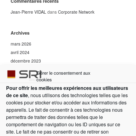
Commentaires récents
Jean-Pierre VIDAL
dans
Corporate Network
Archives
mars 2026
avril 2024
décembre 2023
mai 2023
Gérer le consentement aux
janvier 2023
cookies
décembre 2022
Pour offrir les meilleures expériences aux utilisateurs
décembre 2021
de ce site
, nous utilisons des technologies telles que les
cookies pour stocker et/ou accéder aux informations des
décembre 2020
appareils. Le fait de consentir à ces technologies nous
permettra de traiter des données telles que le
Catégories
comportement de navigation ou les ID uniques sur ce
site. Le fait de ne pas consentir ou de retirer son
Assemblées générales