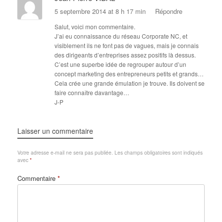
5 septembre 2014 at 8 h 17 min
Répondre
Salut, voici mon commentaire.
J’ai eu connaissance du réseau Corporate NC, et
visiblement ils ne font pas de vagues, mais je connais
des dirigeants d’entreprises assez positifs là dessus.
C’est une superbe idée de regrouper autour d’un
concept marketing des entrepreneurs petits et grands…
Cela crée une grande émulation je trouve. Ils doivent se
faire connaître davantage…
J-P
Laisser un commentaire
Votre adresse e-mail ne sera pas publiée.
Les champs obligatoires sont indiqués
avec
*
Commentaire
*