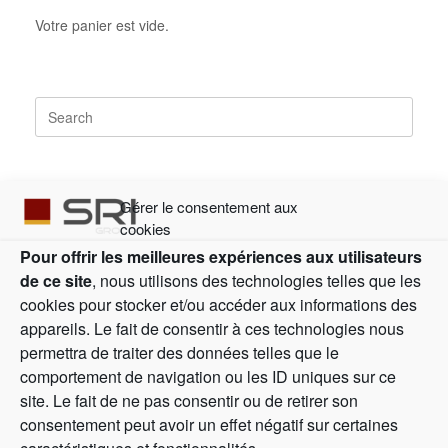
Votre panier est vide.
Articles récents
Gérer le consentement aux
Assemblée générale 2025
cookies
Réunion d’actionnaires 2025
Pour offrir les meilleures expériences aux utilisateurs
de ce site
, nous utilisons des technologies telles que les
(pas de titre)
cookies pour stocker et/ou accéder aux informations des
Offres d’emploi SRI
appareils. Le fait de consentir à ces technologies nous
Statuts
permettra de traiter des données telles que le
comportement de navigation ou les ID uniques sur ce
site. Le fait de ne pas consentir ou de retirer son
Commentaires récents
consentement peut avoir un effet négatif sur certaines
Jean-Pierre VIDAL
dans
Corporate Network