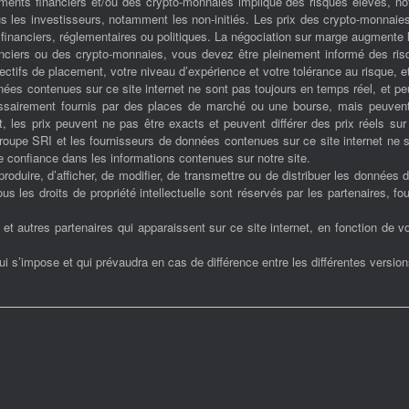
ents financiers et/ou des crypto-monnaies implique des risques élevés, not
s les investisseurs, notamment les non-initiés. Les prix des crypto-monnaie
inanciers, réglementaires ou politiques. La négociation sur marge augmente l
nciers ou des crypto-monnaies, vous devez être pleinement informé des risq
tifs de placement, votre niveau d’expérience et votre tolérance au risque, et
ées contenues sur ce site internet ne sont pas toujours en temps réel, et p
cessairement fournis par des places de marché ou une bourse, mais peuven
, les prix peuvent ne pas être exacts et peuvent différer des prix réels su
 Groupe SRI et les fournisseurs de données contenues sur ce site internet ne
 confiance dans les informations contenues sur notre site.
 reproduire, d’afficher, de modifier, de transmettre ou de distribuer les données 
 les droits de propriété intellectuelle sont réservés par les partenaires, fo
 autres partenaires qui apparaissent sur ce site internet, en fonction de vot
qui s’impose et qui prévaudra en cas de différence entre les différentes versio