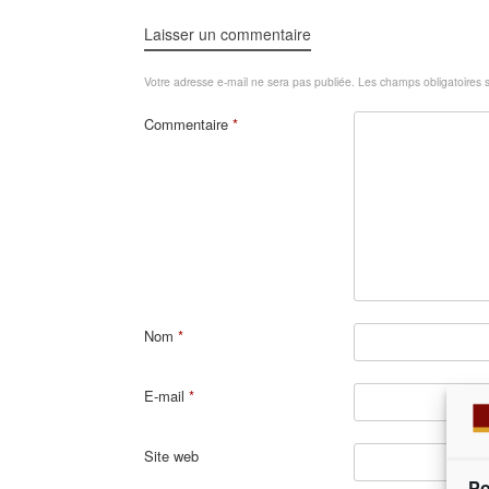
Laisser un commentaire
Votre adresse e-mail ne sera pas publiée.
Les champs obligatoires 
Commentaire
*
Nom
*
E-mail
*
Site web
Po