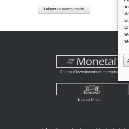
no
et
ce
co
ne
né
Contrat d’investissement entreprise
Bourse Direct