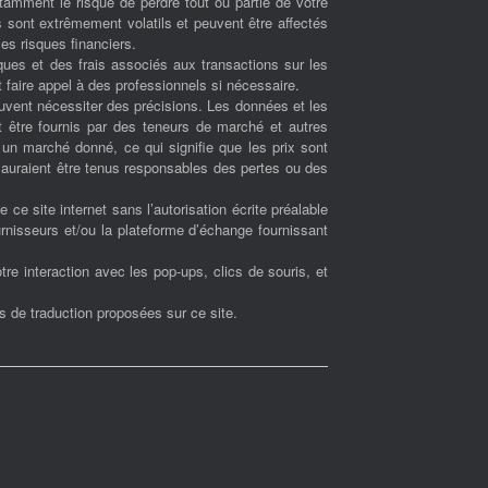
amment le risque de perdre tout ou partie de votre
s sont extrêmement volatils et peuvent être affectés
es risques financiers.
ues et des frais associés aux transactions sur les
 faire appel à des professionnels si nécessaire.
euvent nécessiter des précisions. Les données et les
t être fournis par des teneurs de marché et autres
r un marché donné, ce qui signifie que les prix sont
 sauraient être tenus responsables des pertes ou des
de ce site internet sans l’autorisation écrite préalable
urnisseurs et/ou la plateforme d’échange fournissant
re interaction avec les pop-ups, clics de souris, et
ns de traduction proposées sur ce site.