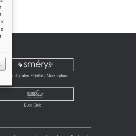
r
à
 le
de
t
s
olutions digitales Fidélité / Marketplace
Buro Club