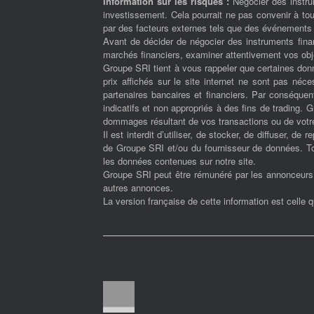
Information sur les risques :
Négocier des instrum
investissement. Cela pourrait ne pas convenir à tou
par des facteurs externes tels que des événements f
Avant de décider de négocier des instruments fina
marchés financiers, examiner attentivement vos objec
Groupe SRI tient à vous rappeler que certaines donn
prix affichés sur le site internet ne sont pas né
partenaires bancaires et financiers. Par conséquent
indicatifs et non appropriés à des fins de trading.
dommages résultant de vos transactions ou de votre
Il est interdit d’utiliser, de stocker, de diffuser, de
de Groupe SRI et/ou du fournisseur de données. Tous
les données contenues sur notre site.
Groupe SRI peut être rémunéré par les annonceurs et
autres annonces.
La version française de cette information est celle 