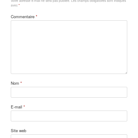
Votre adresse e-mail ne sera pas publiée.
Les champs obligatoires sont indiqués
avec
*
Commentaire
*
Nom
*
E-mail
*
Site web