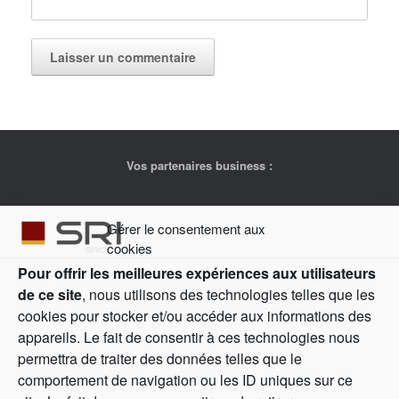
Vos partenaires business :
Gérer le consentement aux
cookies
Contrat
Réseau de
Solutions digitales
Pour offrir les meilleures expériences aux utilisateurs
d’investissement
compétences pour
Fidélité /
de ce site
, nous utilisons des technologies telles que les
entreprise
entreprises
Marketplace
cookies pour stocker et/ou accéder aux informations des
appareils. Le fait de consentir à ces technologies nous
permettra de traiter des données telles que le
Bourse Direct
Europcar
Buro Club
comportement de navigation ou les ID uniques sur ce