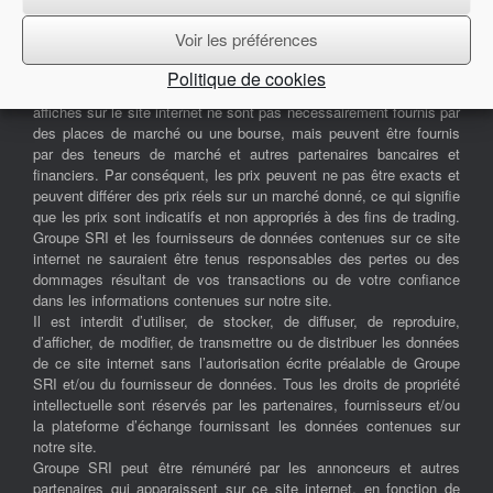
d’expérience et votre tolérance au risque, et faire appel à des
professionnels si nécessaire.
Voir les préférences
Groupe SRI tient à vous rappeler que certaines données
contenues sur ce site internet ne sont pas toujours en temps réel,
Politique de cookies
et peuvent nécessiter des précisions. Les données et les prix
affichés sur le site internet ne sont pas nécessairement fournis par
des places de marché ou une bourse, mais peuvent être fournis
par des teneurs de marché et autres partenaires bancaires et
financiers. Par conséquent, les prix peuvent ne pas être exacts et
peuvent différer des prix réels sur un marché donné, ce qui signifie
que les prix sont indicatifs et non appropriés à des fins de trading.
Groupe SRI et les fournisseurs de données contenues sur ce site
internet ne sauraient être tenus responsables des pertes ou des
dommages résultant de vos transactions ou de votre confiance
dans les informations contenues sur notre site.
Il est interdit d’utiliser, de stocker, de diffuser, de reproduire,
d’afficher, de modifier, de transmettre ou de distribuer les données
de ce site internet sans l’autorisation écrite préalable de Groupe
SRI et/ou du fournisseur de données. Tous les droits de propriété
intellectuelle sont réservés par les partenaires, fournisseurs et/ou
la plateforme d’échange fournissant les données contenues sur
notre site.
Groupe SRI peut être rémunéré par les annonceurs et autres
partenaires qui apparaissent sur ce site internet, en fonction de