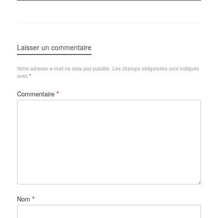
Laisser un commentaire
Votre adresse e-mail ne sera pas publiée.
Les champs obligatoires sont indiqués
avec
*
Commentaire
*
Nom
*