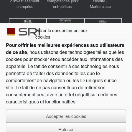
d’investissement
compétences pour
Fidélité /
entreprise
entreprises
Marketplace
Bourse Direct
Europcar
Buro Club
Gérer le consentement aux
cookies
Pour offrir les meilleures expériences aux utilisateurs
de ce site
, nous utilisons des technologies telles que les
cookies pour stocker et/ou accéder aux informations des
Information sur les risques :
Négocier des instruments financiers
appareils. Le fait de consentir à ces technologies nous
et/ou des crypto-monnaies implique des risques élevés,
notamment le risque de perdre tout ou partie de votre
permettra de traiter des données telles que le
investissement. Cela pourrait ne pas convenir à tous les
comportement de navigation ou les ID uniques sur ce
investisseurs, notamment les non-initiés. Les prix des crypto-
site. Le fait de ne pas consentir ou de retirer son
monnaies sont extrêmement volatils et peuvent être affectés par
consentement peut avoir un effet négatif sur certaines
des facteurs externes tels que des événements financiers,
réglementaires ou politiques. La négociation sur marge augmente
caractéristiques et fonctionnalités.
les risques financiers.
Avant de décider de négocier des instruments financiers ou des
Accepter les cookies
crypto-monnaies, vous devez être pleinement informé des risques
et des frais associés aux transactions sur les marchés financiers,
examiner attentivement vos objectifs de placement, votre niveau
Refuser