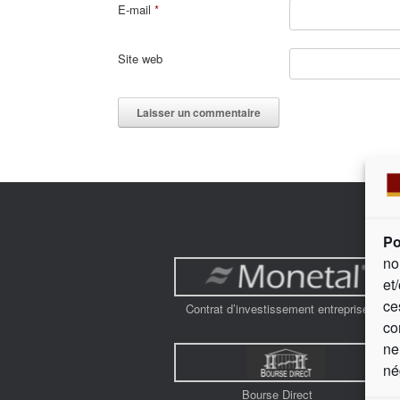
E-mail
*
Site web
Po
no
et
ce
Contrat d’investissement entreprise
co
ne
né
Bourse Direct