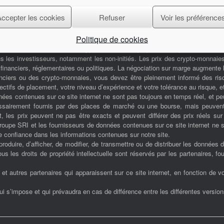
Accepter les cookies
Refuser
Voir les préférence
Politique de cookies
ents financiers et/ou des crypto-monnaies implique des risques élevés, not
s les investisseurs, notamment les non-initiés. Les prix des crypto-monnaie
inanciers, réglementaires ou politiques. La négociation sur marge augmente l
nciers ou des crypto-monnaies, vous devez être pleinement informé des risq
tifs de placement, votre niveau d’expérience et votre tolérance au risque, et
ées contenues sur ce site internet ne sont pas toujours en temps réel, et p
cessairement fournis par des places de marché ou une bourse, mais peuven
, les prix peuvent ne pas être exacts et peuvent différer des prix réels su
 Groupe SRI et les fournisseurs de données contenues sur ce site internet ne
 confiance dans les informations contenues sur notre site.
 reproduire, d’afficher, de modifier, de transmettre ou de distribuer les données 
 les droits de propriété intellectuelle sont réservés par les partenaires, fo
 autres partenaires qui apparaissent sur ce site internet, en fonction de vot
qui s’impose et qui prévaudra en cas de différence entre les différentes versio