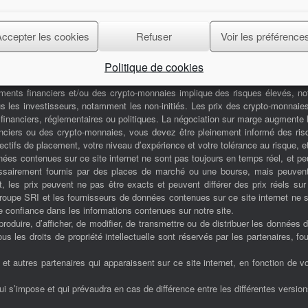
Europcar
Accepter les cookies
Refuser
Voir les préférence
Politique de cookies
ents financiers et/ou des crypto-monnaies implique des risques élevés, not
s les investisseurs, notamment les non-initiés. Les prix des crypto-monnaie
inanciers, réglementaires ou politiques. La négociation sur marge augmente l
nciers ou des crypto-monnaies, vous devez être pleinement informé des risq
tifs de placement, votre niveau d’expérience et votre tolérance au risque, et
ées contenues sur ce site internet ne sont pas toujours en temps réel, et p
cessairement fournis par des places de marché ou une bourse, mais peuven
, les prix peuvent ne pas être exacts et peuvent différer des prix réels su
 Groupe SRI et les fournisseurs de données contenues sur ce site internet ne
 confiance dans les informations contenues sur notre site.
 reproduire, d’afficher, de modifier, de transmettre ou de distribuer les données 
 les droits de propriété intellectuelle sont réservés par les partenaires, fo
 autres partenaires qui apparaissent sur ce site internet, en fonction de vot
qui s’impose et qui prévaudra en cas de différence entre les différentes versio